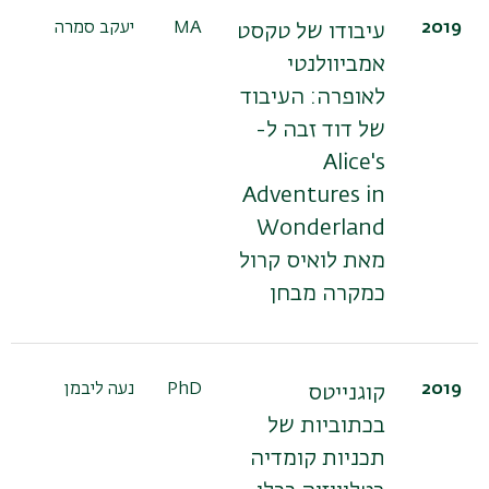
2019
MA
יעקב סמרה
עיבודו של טקסט
אמביוולנטי
לאופרה: העיבוד
של דוד זבה ל-
Alice's
Adventures in
Wonderland
מאת לואיס קרול
כמקרה מבחן
2019
PhD
נעה ליבמן
קוגנייטס
בכתוביות של
תכניות קומדיה