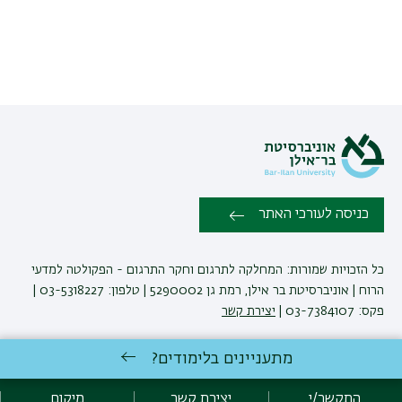
כניסה לעורכי האתר
כל הזכויות שמורות: המחלקה לתרגום וחקר התרגום - הפקולטה למדעי
הרוח | אוניברסיטת בר אילן, רמת גן 5290002 | טלפון: 03-5318227 |
פקס: 03-7384107 |
יצירת קשר
מתעניינים בלימודים?
לימודי תרגום
באוניברסיטת בר-אילן
פיתוח:
אגף תקשוב, אוניברסיטת בר-אילן
התקשר/י
יצירת קשר
מיקום