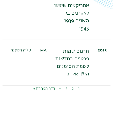
אמריקאים שיצאו
לאקרנים בין
השנים 1939 –
1945
2015
MA
טליה אטינגר
תרגום שמות
פרטיים בחדשות
לשפת הסימנים
הישראלית
דפדוף
1
דף
2
דף
3
דף
››
הדף
הדף
הדף האחרון »
נוכחי
הבא
האחרון