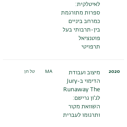
לאיטלקית:
ספרות מתורגמת
כמרחב ביניים
בין-תרבותי בעל
פוטנציאל
תרפויטי
2020
MA
טל חן
מיצוב ועבודת
הדימוי ב-Jury
Runaway The
לג'ון גרישם:
השוואת מקור
ותרגומו לעברית