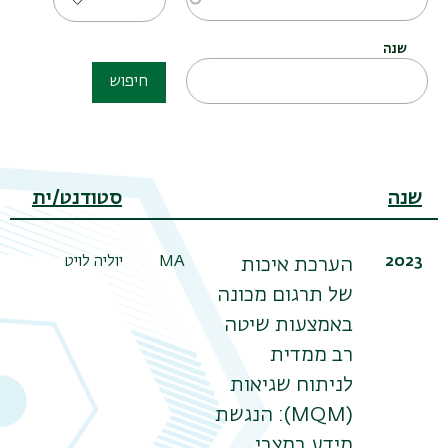
שנה
חיפוש
שנה
סטודנט/ית
2023
MA
יוליה לויט
הערכת איכות
של תרגום מכונה
תפר
באמצעות שיטה
משנ
רב ממדית
לניתוח שגיאות
(MQM): הנגשת
מידע במצבי