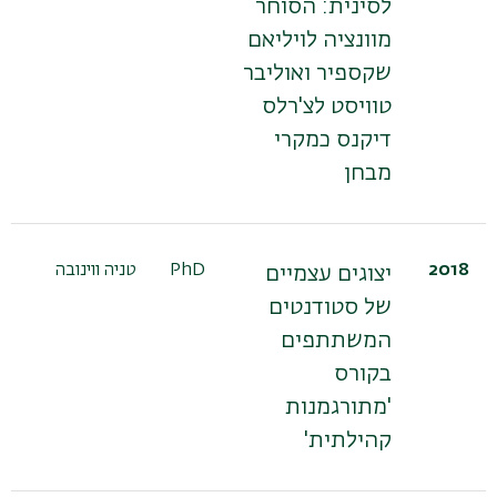
לסינית: הסוחר
מוונציה לויליאם
שקספיר ואוליבר
טוויסט לצ'רלס
דיקנס כמקרי
מבחן
2018
PhD
טניה ווינובה
יצוגים עצמיים
של סטודנטים
המשתתפים
בקורס
'מתורגמנות
קהילתית'