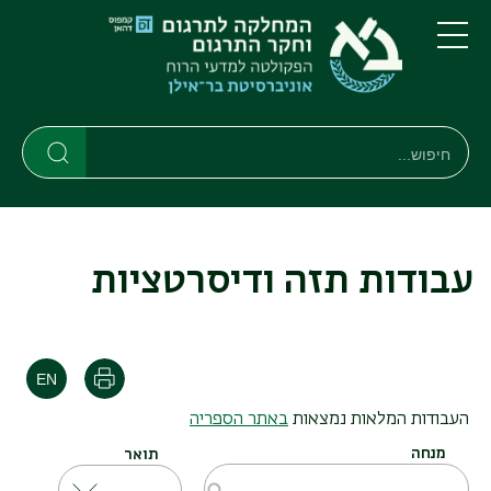
דילוג
דילוג
לתוכן
לתפריט
ניווט
העיקרי
תפריט
ראשי
חיפוש
חיפוש
חיפוש
עבודות תזה ודיסרטציות
הדפסה
העבודות המלאות נמצאות
באתר הספריה
מנחה
תואר