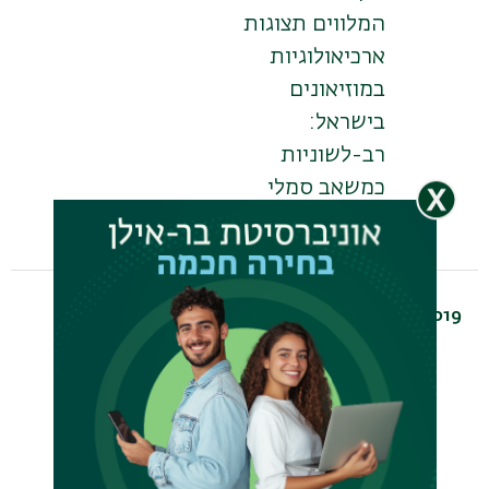
המלווים תצוגות
ארכיאולוגיות
במוזיאונים
בישראל:
רב-לשוניות
כמשאב סמלי
ופונקציונלי
2019
PhD
הלה אתקין
יחסי גומלין
הידודיים
בתגוביות
אירוניות למאמרי
עמדה מקוונים
באתר של עיתון