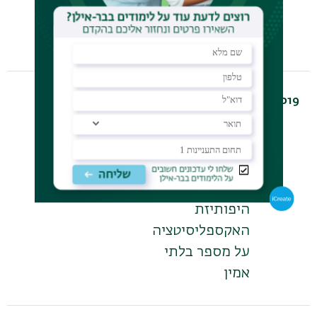
הארץ: אדוות
ושרשורים
2019
PhD
נור לסינגר
לתרגם את
השתיקה
ברומנים של
קזואו אישיגורו:
בחינת של
היפותיזת
האקספליסיטציה
על מספר בלתי
אמין