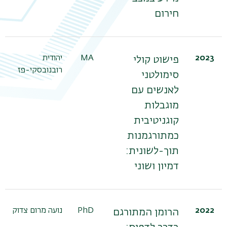
חירום
2023
MA
יהודית
פישוט קולי
רובנובסקי-פז
סימולטני
לאנשים עם
מוגבלות
קוגניטיבית
כמתורגמנות
תוך-לשונית:
דמיון ושוני
2022
PhD
נועה מרום צדוק
הרומן המתורגם