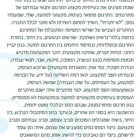
ובמעמד המתרגמים. מחקרים בחקר התרגום שנערכו במדינות
שונות מציגים את בעייתיות מקצוע התרגום ותנאי עבודתם של
מתרגמים: התרגום מתואר כעיסוק מקצועי למחצה, שולי, שמעמדו
נמוך, "לא יוקרתי", השייך לתחום השירות ולא מוכר לכלל החברה.
החוקרים הצביעו על שורשי התפיסה המקובלת של המתרגם
כדמות בלתי־נראית ושותקת: שורשים הנטועים, בין היתר, בתורת
התרגום ובתולדותיו, ובמיסוד היחסים בין התרגום למקור, כגון קניין
רוחני, זכויות יוצרים, אתיקה מקצועית. חקר המקצועות מדגיש
תכונות מסוימות (כגון הכשרה, הסמכה, פיקוח, שכר, תנאי עבודה,
הגדרת תפקיד, קוד אתי, התאגדות מקצועית) שרוכש העיסוק
ובעזרתן הופך למקצוע; ו/או רמת השליטה (על ידע, על הכניסה
למקצוע, על העמיתים, על שוק העבודה) שמשיג העיסוק
ובאמצעותה הופך למקצוע. לצד מחקרים אלה ישנם מחקרים
תפר
העוסקים בעיסוקים מקצועיים למחצה ובמקצועות לא ממוסדים,
משנ
כגון תרגום ומתורגמנות, שבהם ההון הכלכלי מועט יחסית,
ההשקעה היא בסוגי הון אחרים, ובעיקר בהון הסימבולי הנרכש, בין
היתר, בשיח שמנהלים הסוכנים סביב עצמם, סביב עבודתם וסביב
מקצועם. כיצד המתרגמים ממצבים את עצמם, איזה הון עומד
לרשותם, כיצד הם נאבקים כדי להשיג אותו, מהם המשאבים