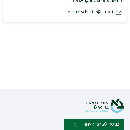
הוראת מתורגמנות קהילתית
michal.schuster@biu.ac.il
כניסה לעורכי האתר