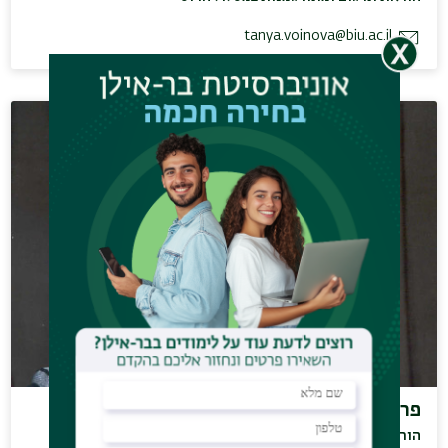
tanya.voinova@biu.ac.il
פרופ' קופמן פרנסין
הוראה במסלול הצרפתי וקורסים מחקריים