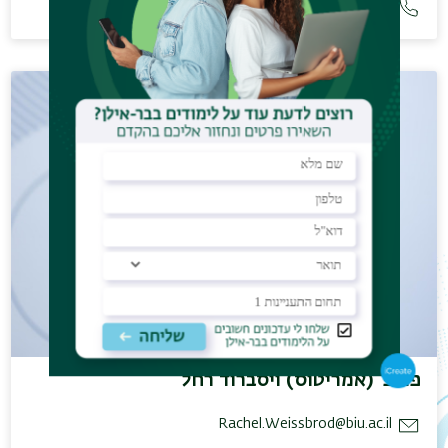
03-5318227
פרופ' (אמריטוס) ויסברוד רחל
Rachel.Weissbrod@biu.ac.il