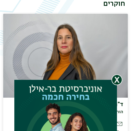
חוקרים
ד"ר הירש גליה
הוראה ומחקר
Galia.Hirsch@biu.ac.il