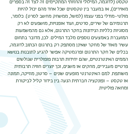
טקסט (לדוגמה, המילולי והחזותי המתקיימים זה לצד זה בספרים
מאוירים), או במעבר בין טקסטים שכל אחד מהם יכול להיות
מולטי-מודלי בפני עצמו (למשל, ממשחק מחשב לסרט). כלומר,
תרגומיהם של שירים, סרטים, ועוד אופנויות, מושפעים לא רק
מסוגיות כלליות הנידונות בחקר התרגום, אלא גם מהמשמעות
המועברת באמצעים נוספים מלבד המילים. לכן, מדובר בתחום
עשיר מאוד של מחקר שאינן מסתפק רק בתרגום הכתוב.לדוגמה,
בכלים של חקר התרגום ופרגמטיקה אפשר להגיע לתובנות בנושא
הממים האינטרנטיים, שהם יחידות תרבות פופולרית שגולשים
פרטיים מעבירים, מחקים או משנים, וכך יוצרים חוויה תרבותית
משותפת. למם האינטרנטי מופעים שונים – סרטון, מוזיקה, תמונה
או טקסט – ופונקציה חברתית הנעה בין בידור קליל לביקורת
ומחאה פוליטית.
תפר
משנ