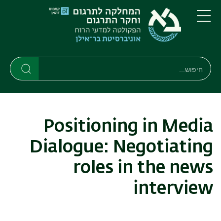
דילוג
דילוג
לתוכן
לתפריט
ניווט
העיקרי
תפריט
ראשי
חיפוש
חיפוש
חיפוש
Positioning in Media
Dialogue: Negotiating
roles in the news
interview