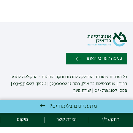
כניסה לעורכי האתר
כל הזכויות שמורות: המחלקה לתרגום וחקר התרגום - הפקולטה למדעי
הרוח | אוניברסיטת בר אילן, רמת גן 5290002 | טלפון: 03-5318227 |
פקס: 03-7384107 |
יצירת קשר
מתעניינים בלימודים?
לימודי תרגום
באוניברסיטת בר-אילן
פיתוח:
אגף תקשוב, אוניברסיטת בר-אילן
התקשר/י
יצירת קשר
מיקום
הצהרת נגישות
מדיניות פרטיות
אקדימה בר-אילן