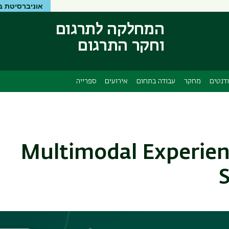
אוניברסיטת ב
דילוג
דילוג
לתוכן
לתפריט
המחלקה לתרגום
ניווט
העיקרי
וחקר התרגום
ראשי
דנטים
מחקר
עבודה בתחום
אירועים
ספרייה
Multimodal Experien
S