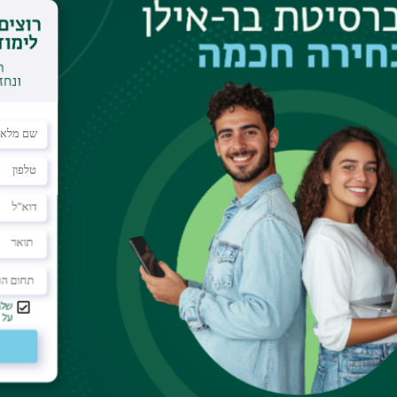
This book explores the interplay between various 
which they are employed to express cultural transl
translation and adaptation in light of everchanging
from translation and adaptation studies and mult
making it of interest to scholars in these discipline
studies and cultural studies.
(
Additional information
)