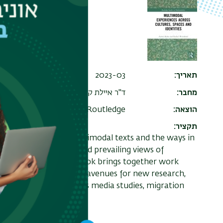
תאריך
2023-03
מחבר
ד"ר איילת קוהן ופרופ' רחל ויסברוד
הוצאה
Routledge
תקציר
semiotic modes in multimodal texts and the ways in
ation, seeking to expand prevailing views of
 social realities. The book brings together work
imodality and opens up avenues for new research,
s as well as fields such as media studies, migration