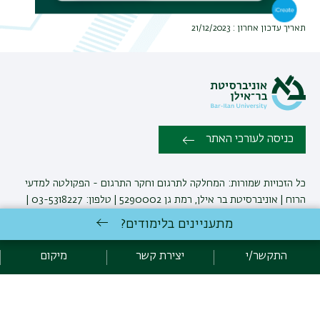
תאריך עדכון אחרון : 21/12/2023
כניסה לעורכי האתר
כל הזכויות שמורות: המחלקה לתרגום וחקר התרגום - הפקולטה למדעי
הרוח | אוניברסיטת בר אילן, רמת גן 5290002 | טלפון: 03-5318227 |
פקס: 03-7384107 |
יצירת קשר
מתעניינים בלימודים?
התקשר/י
יצירת קשר
מיקום
לימודי תרגום
באוניברסיטת בר-אילן
פיתוח:
אגף תקשוב, אוניברסיטת בר-אילן
הצהרת נגישות
מדיניות פרטיות
אקדימה בר-אילן