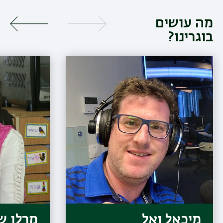
מה עושים
בוגרינו?
מיכאל ואל
מרלן ש