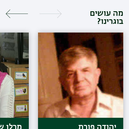
מה עושים
בוגרינו?
יהודה פורת
מרלן ש